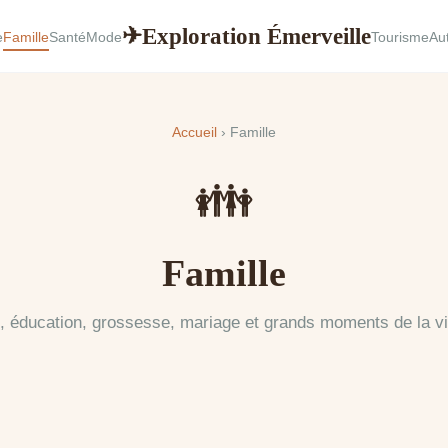
Exploration Émerveille
✈
e
Famille
Santé
Mode
Tourisme
Au
Accueil
› Famille
👪
Famille
é, éducation, grossesse, mariage et grands moments de la vie