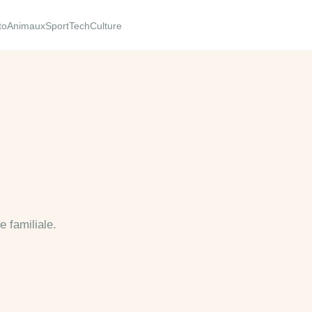
to
Animaux
Sport
Tech
Culture
 familiale.